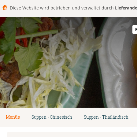
Diese Website wird betrieben und verwaltet durch
Lieferand
Menüs
Suppen - Chinesisch
Suppen - Thailändisch