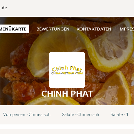
o.de
MENÜKARTE
BEWERTUNGEN
KONTAKTDATEN
IMPRE
CHINH PHAT
Vorspeisen - Chinesisch
Salate - Chinesisch
Salate - Th